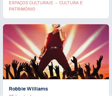
ESPAÇOS CULTURAIS
CULTURA E
•
PATRIMÔNIO
Robbie Williams
27 de setembro
CULTURA E PATRIMÔNIO
FESTIVAIS E
•