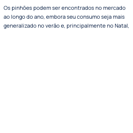
Os pinhões podem ser encontrados no mercado
ao longo do ano, embora seu consumo seja mais
generalizado no verão e, principalmente no Natal,
quando a demanda é acentuada.
Alguns de seus benefícios são:
Eles contêm ácidos graxos essenciais, como
ômega 6 e ômega 3. Eles ajudam a cuidar do
nosso sistema cardiovascular e do nosso cérebro.
Eles são ricos em vitaminas E, que fortalecem
nosso sistema imunológico e aumentam as
defesas. Possui minerais como potássio,
magnésio, ferro e zinco.