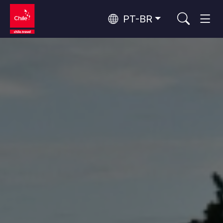
PT-BR
Top 10 atividades populares
Aventura e esporte
Os 10 principais atrativos
Natureza e parques nacionais
populares
Por área
Florestas, Lagos e Vulcões
Florestas, Patagônia, Montanha e Neve
Deserto do Atacama e Altiplano
Deserto e Altiplano, Vales e Povos, Montanha e Neve
Rotas do vinho e gastronomia
Top 10 destinos populares
Patagônia e Antártida
Patagônia, Vales e Povos, Antártida
Santiago, Valparaíso e Vales do Vinho