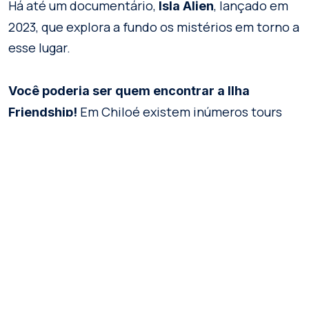
Há até um documentário,
, lançado em
Isla Alien
2023, que explora a fundo os mistérios em torno a
esse lugar.
Você poderia ser quem encontrar a Ilha
Em Chiloé existem inúmeros tours
Friendship!
que permitem navegar pelo arquipélago, desde
embarcações e cruzeiros de luxo até iates de
madeira que proporcionam uma experiência
única.
MAIS INFORMAÇÕES