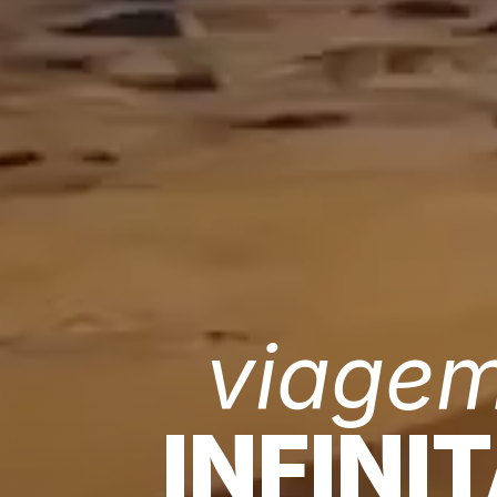
viage
INFINI