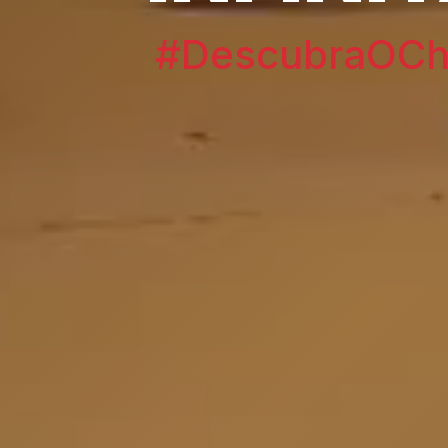
#DescubraOChi