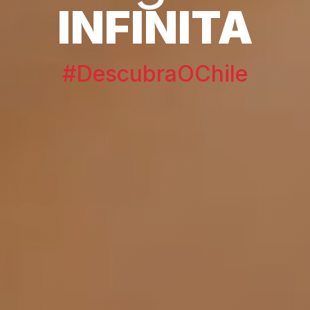
INFINITA
#DescubraOChile