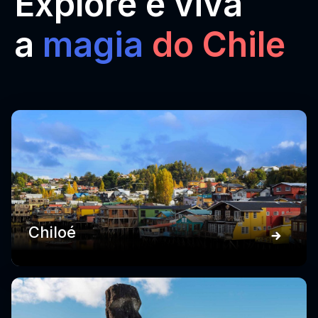
Explore e viva
a
magia
do Chile
Chiloé