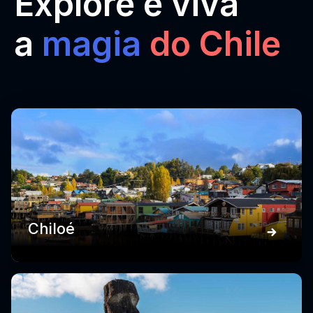
Explore e viva
a
magia
do Chile
Chiloé