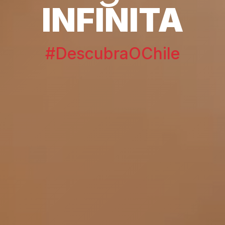
INFINITA
#DescubraOChile