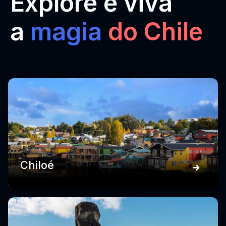
Explore e viva
a
magia
do Chile
Chiloé