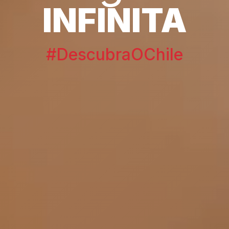
INFINITA
#DescubraOChile