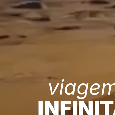
viage
INFINI