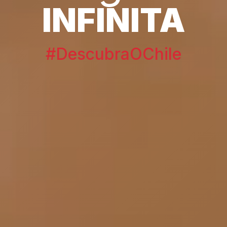
INFINITA
#DescubraOChile