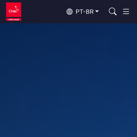
PT-BR
Top 10 atividades populares
Aventura e esporte
Os 10 principais atrativos
Natureza e parques nacionais
populares
Por área
Florestas, Lagos e Vulcões
Florestas, Patagônia, Montanha e Neve
Deserto do Atacama e Altiplano
Deserto e Altiplano, Vales e Povos, Montanha e Neve
Rotas do vinho e gastronomia
Top 10 destinos populares
Patagônia e Antártida
Patagônia, Vales e Povos, Antártida
Santiago, Valparaíso e Vales do Vinho