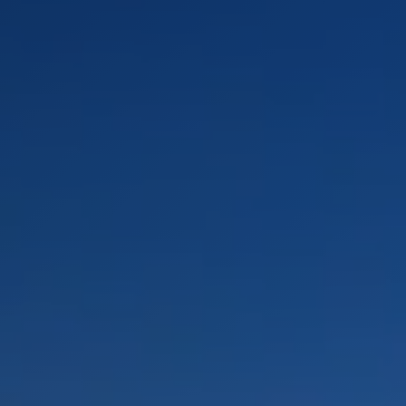
PAISAGENS
ÁREAS
ATIVIDADES
Cidades, Montanha e Neve, Praia
IMPERDÍVEIS
Rapa Nui e Arquipélago Juan Fernández
Observação de céus
Ilhas, Praia
Por paisaje
Vales e Povos
Antártida
Cultura e patrimônio
Florestas
Cidades
Deserto e Altiplano
Ilhas
Lagos e Rios
Turismo urbano
PAISAGENS
ÁREAS
ATIVIDADES
IMPERDÍVEIS
PAISAGENS
ÁREAS
ATIVIDADES
IMPERDÍVEIS