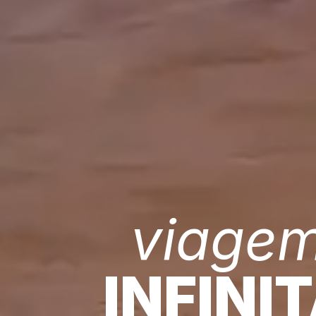
viage
INFINI