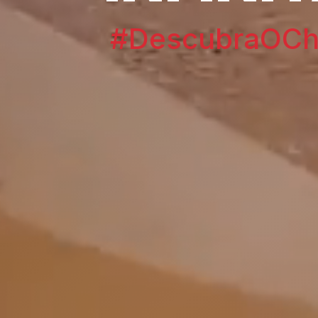
#DescubraOChi