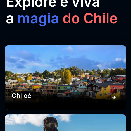
Explore e viva
a
magia
do Chile
Chiloé