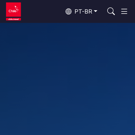
PT-BR
Top 10 atividades populares
Aventura e esporte
Os 10 principais atrativos
Natureza e parques nacionais
populares
Por área
Florestas, Lagos e Vulcões
Florestas, Patagônia, Montanha e Neve
Deserto do Atacama e Altiplano
Deserto e Altiplano, Vales e Povos, Montanha e Neve
Rotas do vinho e gastronomia
Top 10 destinos populares
Patagônia e Antártida
Patagônia, Vales e Povos, Antártida
Santiago, Valparaíso e Vales do Vinho