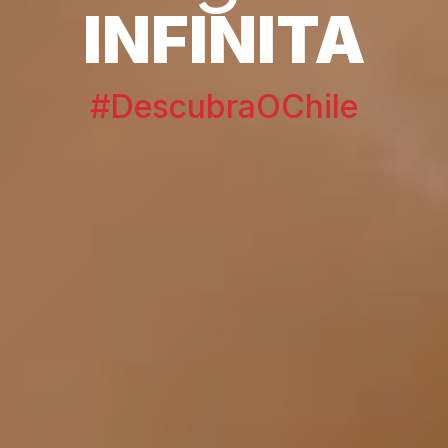
INFINITA
#DescubraOChile