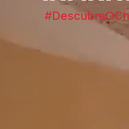
#DescubraOChi