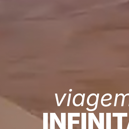
viage
INFINI