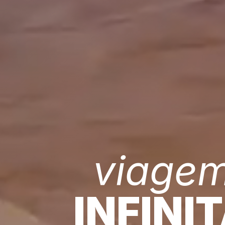
viage
INFINI