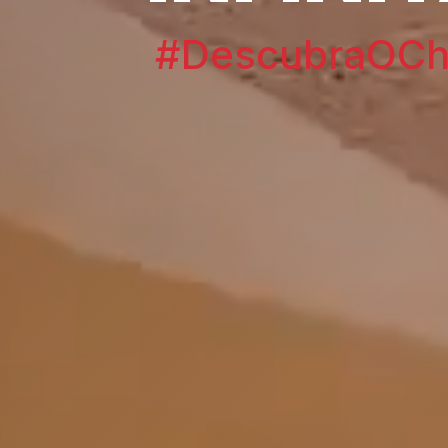
#DescubraOChi