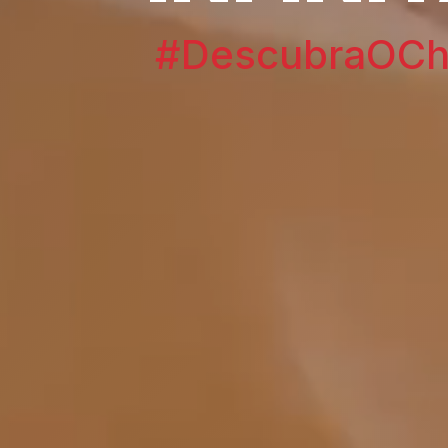
#DescubraOChi