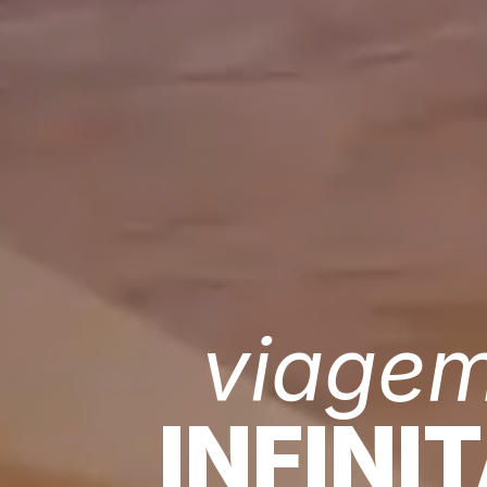
viage
INFINI