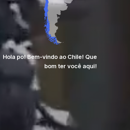
Hola po! Bem-vindo ao Chile! Que
bom ter você aqui!