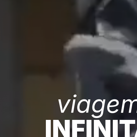
viage
INFINI