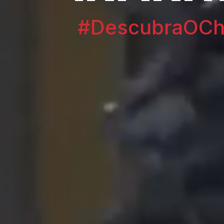
#DescubraOChi