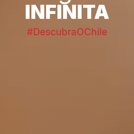
INFINITA
#DescubraOChile