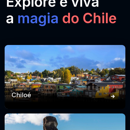
Explore e viva
a
magia
do Chile
Chiloé