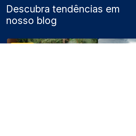
Descubra tendências em
nosso blog
Destaque
3 jun 2026
O calendário dos eventos
Por que razão 
desportivos no Chile para a
quanto mais o
segunda metade de 2026