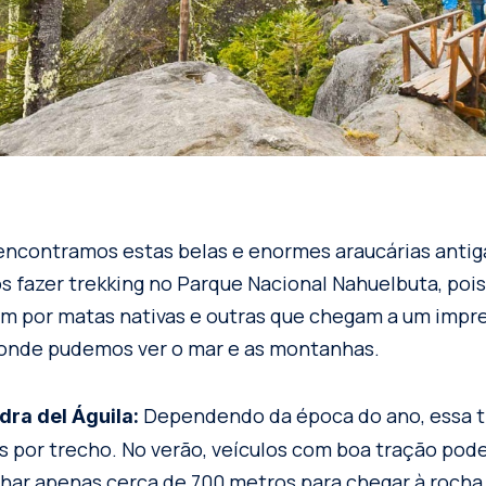
encontramos estas belas e enormes araucárias anti
azer trekking no Parque Nacional Nahuelbuta, pois 
am por matas nativas e outras que chegam a um impr
 onde pudemos ver o mar e as montanhas.
Dependendo da época do ano, essa tr
edra del Águila:
s por trecho. No verão, veículos com boa tração pod
har apenas cerca de 700 metros para chegar à rocha