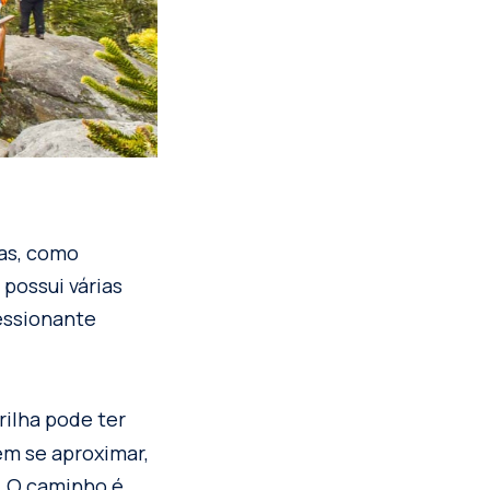
gas, como
possui várias
essionante
ilha pode ter
em se aproximar,
. O caminho é