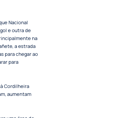
que Nacional
gol e outra de
rincipalmente na
añete, a estrada
as para chegar ao
arar para
à Cordilheira
ssam, aumentam