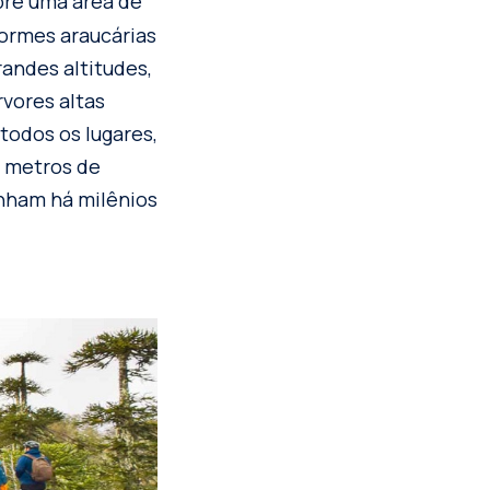
re uma área de
normes araucárias
andes altitudes,
rvores altas
todos os lugares,
0 metros de
anham há milênios