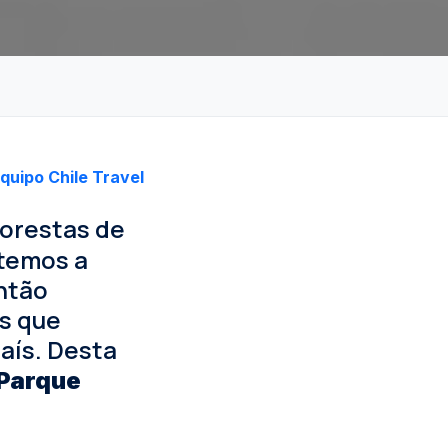
quipo Chile Travel
florestas de
temos a
então
s que
aís. Desta
Parque