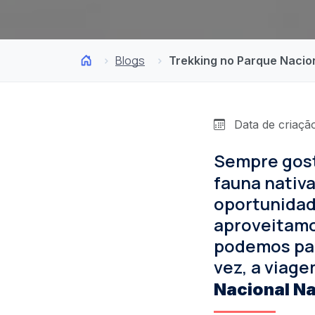
Blogs
Trekking no Parque Nacio
Data de criação
Sempre gos
fauna nativ
oportunidade
aproveitamo
podemos par
vez, a viag
Nacional N