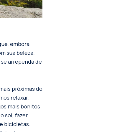
 que, embora
om sua beleza.
e se arrependa de
 mais próximas do
os relaxar,
gos mais bonitos
o sol, fazer
e bicicletas.