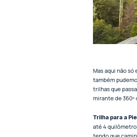
Mas aqui não só 
também pudemos f
trilhas que pass
mirante de 360º
Trilha para a Pi
até 4 quilômetro
tendo que camin