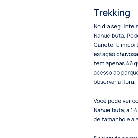
Trekking
No dia seguinte
Nahuelbuta. Pode
Cañete. É import
estação chuvosa,
tem apenas 46 qu
acesso ao parque
observar a flora.
Você pode ver c
Nahuelbuta, a 1.
de tamanho e a a