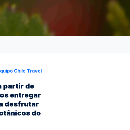
quipo Chile Travel
 partir de
nos entregar
ra desfrutar
botânicos do