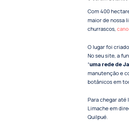
Com 400 hectare
maior de nossa li
churrascos,
cano
O lugar foi criad
No seu site, a f
“
uma rede de Ja
manutenção e co
botânicos em tod
Para chegar até l
Limache em direç
Quilpué.