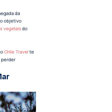
chegada da
 o objetivo
do
s vegetais
no
te
Chile Travel
 perder
Mar