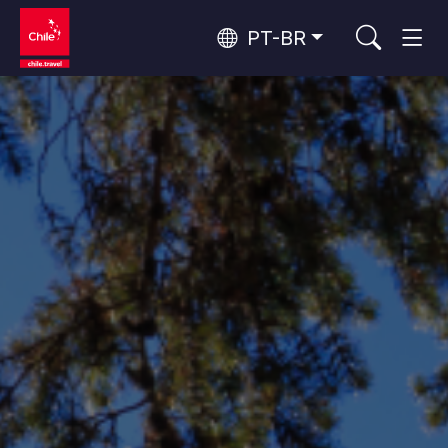
PT-BR
Top 10 atividades populares
Aventura e esporte
Os 10 principais atrativos
Natureza e parques nacionais
populares
Por área
Florestas, Lagos e Vulcões
Florestas, Patagônia, Montanha e Neve
Deserto do Atacama e Altiplano
Deserto e Altiplano, Vales e Povos, Montanha e Neve
Rotas do vinho e gastronomia
Top 10 destinos populares
Patagônia e Antártida
Patagônia, Vales e Povos, Antártida
Santiago, Valparaíso e Vales do Vinho