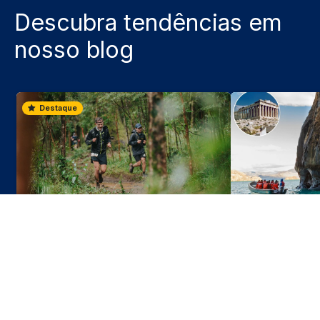
Descubra tendências em
nosso blog
Destaque
3 jun 2026
O calendário dos eventos
Capelas de Má
desportivos no Chile para a
las e a sua su
segunda metade de 2026
com a Grécia 