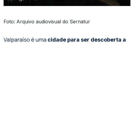
Foto: Arquivo audiovisual do Sernatur
Valparaíso é uma
cidade para ser descoberta a
, subindo e descendo suas muitas colinas. Cada
pé
morro tem seu próprio charme e oferece belos
cartões-postais do oceano e da cidade. Os mais
recomendados para mochileiros são:
Cerro Alegre e Cerro Concepción:
Esses morros
são os mais turísticos
e têm muitos cafés, galerias
de arte e restaurantes. Aqui, a arte de rua e os
murais coloridos adornam cada esquina, e você
pode se perder nas vielas íngremes.
Colina Polanco: essa colina é famosa por sua