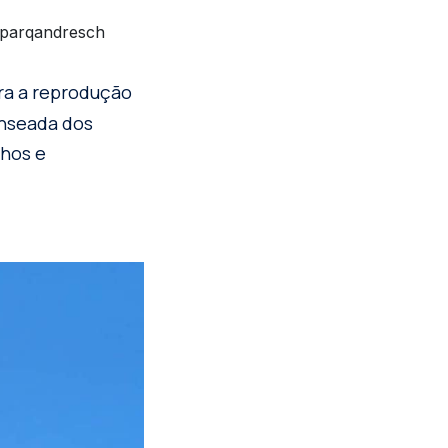
@parqandresch
ara a reprodução
enseada dos
nhos e