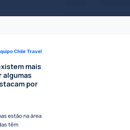
quipo Chile Travel
 existem mais
r algumas
estacam por
has estão na área
odas têm