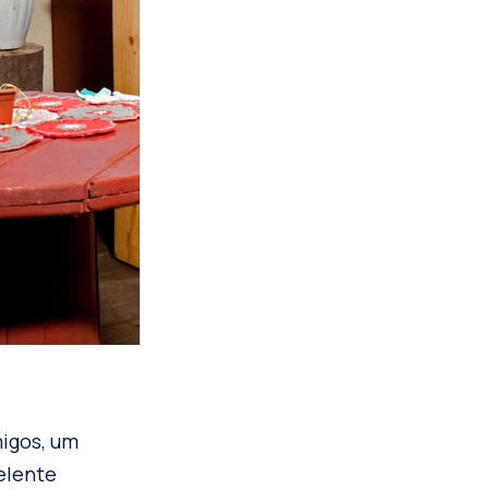
igos, um
elente