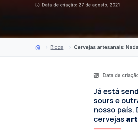
Data de criação: 27 de agosto, 2021
Blogs
Cervejas artesanais: Nada
Data de criação
Já está sen
sours e outr
nosso país.
cervejas
ar