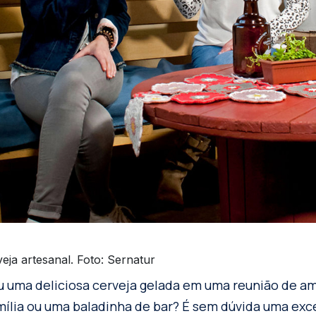
veja artesanal. Foto: Sernatur
 uma deliciosa cerveja gelada em uma reunião de am
ília ou uma baladinha de bar? É sem dúvida uma exc