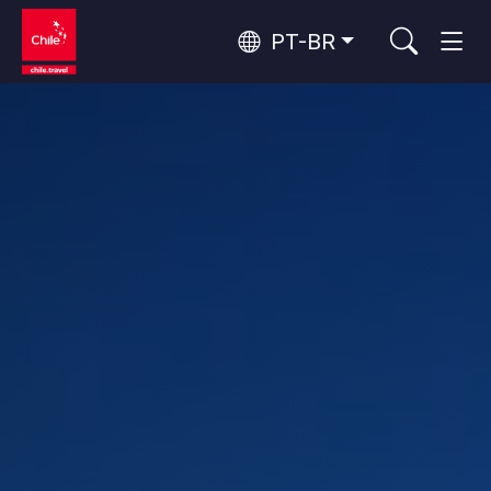
PT-BR
Top 10 atividades populares
Turismo urbano
Top 10 destinos populares
Aventura e esporte
Por área
Florestas, Lagos e Vulcões
Florestas, Patagônia, Montanha e Neve
Deserto do Atacama e Altiplano
Os 10 principais atrativos
Deserto e Altiplano, Vales e Povos, Montanha e Neve
Natureza e parques nacionais
populares
Patagônia e Antártida
Patagônia, Vales e Povos, Antártida
Santiago, Valparaíso e Vales do Vinho