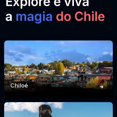
Explore e viva
a
magia
do Chile
Chiloé