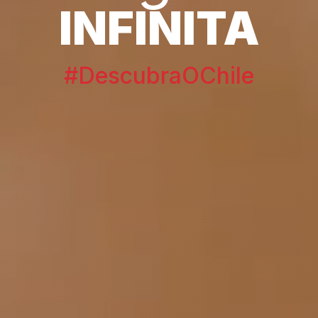
INFINITA
#DescubraOChile