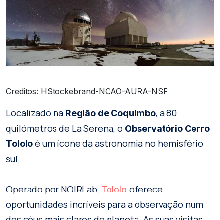
Creditos: HStockebrand-NOAO-AURA-NSF
Localizado na
, a 80
Região de Coquimbo
quilómetros de La Serena, o
Observatório Cerro
é um ícone da astronomia no hemisfério
Tololo
sul.
Operado por NOIRLab,
oferece
Tololo
oportunidades incríveis para a observação num
dos céus mais claros do planeta. As suas visitas