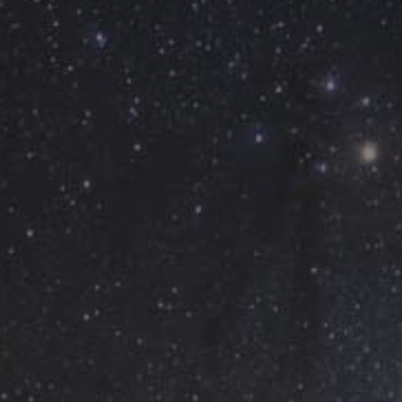
PAISAGENS
ÁREAS
ATIVIDADES
Cidades, Montanha e Neve, Praia
IMPERDÍVEIS
Rapa Nui e Arquipélago Juan Fernández
Observação de céus
Ilhas, Praia
Por paisaje
Vales e Povos
Antártida
Cultura e patrimônio
Florestas
Cidades
Deserto e Altiplano
Ilhas
Lagos e Rios
Turismo urbano
PAISAGENS
ÁREAS
ATIVIDADES
IMPERDÍVEIS
PAISAGENS
ÁREAS
ATIVIDADES
IMPERDÍVEIS