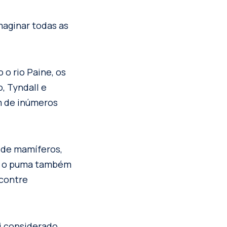
maginar todas as
o rio Paine, os
, Tyndall e
m de inúmeros
s de mamíferos,
te, o puma também
ncontre
oi considerado