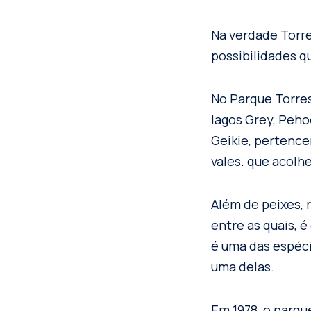
Na verdade Torre
possibilidades q
No Parque Torres
lagos Grey, Pehoé
Geikie, pertence
vales. que acolh
Além de peixes, 
entre as quais, 
é uma das espéci
uma delas.
Em 1978, o parqu