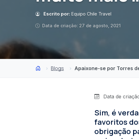
Escrito por:
Equipo Chile Travel
Data de criação: 27 de agosto, 2021
Blogs
Apaixone-se por Torres de
Data de criação
Sim, é verda
favoritos d
obrigação pa