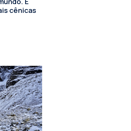
 mundo. E
ais cênicas
!