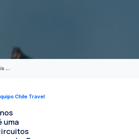
is …
quipo Chile Travel
inos
é uma
ircuitos