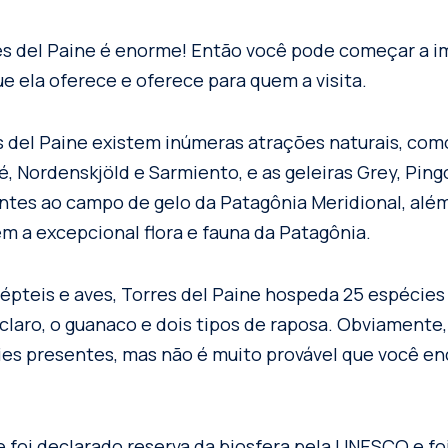
s del Paine é enorme! Então você pode começar a i
ue ela oferece e oferece para quem a visita.
 del Paine existem inúmeras atrações naturais, como 
, Nordenskjöld e Sarmiento, e as geleiras Grey, Pingo
ntes ao campo de gelo da Patagônia Meridional, alé
em a excepcional flora e fauna da Patagônia.
répteis e aves, Torres del Paine hospeda 25 espécie
é claro, o guanaco e dois tipos de raposa. Obviamen
es presentes, mas não é muito provável que você e
e foi declarado reserva da biosfera pela UNESCO e f