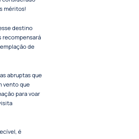
s méritos!
esse destino
os recompensará
ntemplação de
cas abruptas que
m vento que
nação para voar
isita
cível, é