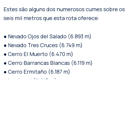
Estes são alguns dos numerosos cumes sobre os
seis mil metros que esta rota oferece:
● Nevado Ojos del Salado (6.893 m)
● Nevado Tres Cruces (6.749 m)
● Cerro El Muerto (6.470 m)
● Cerro Barrancas Blancas (6.119 m)
● Cerro Ermitaño (6.187 m)
● Incahuasi (6.615 m)
● Vulcão Solo (6.205 m)
● Vulcão Copiapó ou Cerro Azufre (6.052 m)
● Vulcão San Francisco (6.018 m)
● Vicuña (6.067 m)