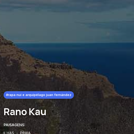
#rapa nui e arquipélago juan fernández
Rano Kau
PAISAGENS:
ILHAS
-
PRAIA