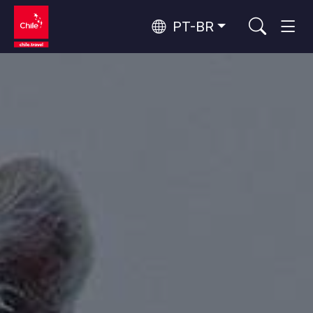
PT-BR
Top 10 atividades populares
Turismo urbano
Top 10 destinos populares
Aventura e esporte
Por área
Florestas, Lagos e Vulcões
Florestas, Patagônia, Montanha e Neve
Deserto do Atacama e Altiplano
Os 10 principais atrativos
Deserto e Altiplano, Vales e Povos, Montanha e Neve
Natureza e parques nacionais
populares
Patagônia e Antártida
Patagônia, Vales e Povos, Antártida
Santiago, Valparaíso e Vales do Vinho