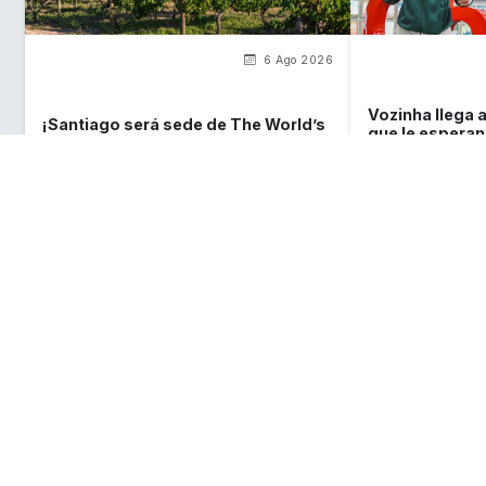
6 Ago 2026
Vozinha llega a
¡Santiago será sede de The World’s
que le esperan 
50 Best Vineyards 2026!
del Mundial
Lo que
debes saber
sobre Chile