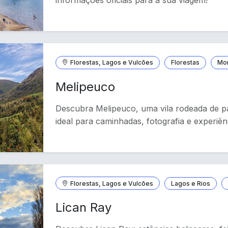
Florestas, Lagos e Vulcões
Florestas
Mo
Melipeuco
Descubra Melipeuco, uma vila rodeada de p
ideal para caminhadas, fotografia e experiênc
Florestas, Lagos e Vulcões
Lagos e Rios
Lican Ray