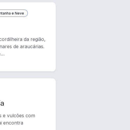
ntanha e Neve
ordilheira da região,
nares de araucárias.
de…
ía
s e vulcões com
i encontra