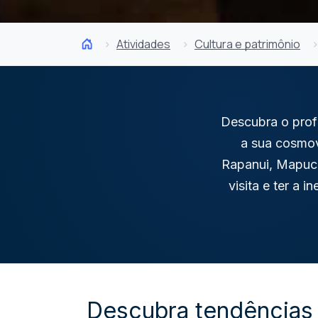
Atividades
Cultura e patrimônio
Descubra o profu
a sua cosmov
Rapanui, Mapuch
visita e ter a 
Descubra tendências