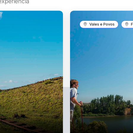
experiência
Vales e Povos
F