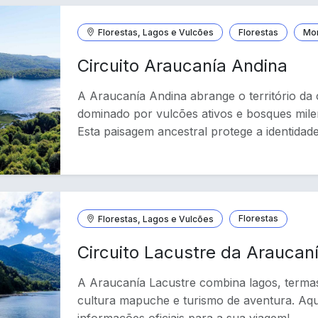
Florestas, Lagos e Vulcões
Florestas
Mo
Circuito Araucanía Andina
A Araucanía Andina abrange o território da c
dominado por vulcões ativos e bosques mile
Esta paisagem ancestral protege a identida
Florestas, Lagos e Vulcões
Florestas
Circuito Lacustre da Araucan
A Araucanía Lacustre combina lagos, terma
cultura mapuche e turismo de aventura. Aqu
informações oficiais para a sua viagem!