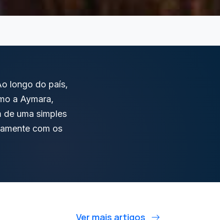
Ao longo do país,
omo a Aymara,
m de uma simples
retamente com os
Ver mais artigos