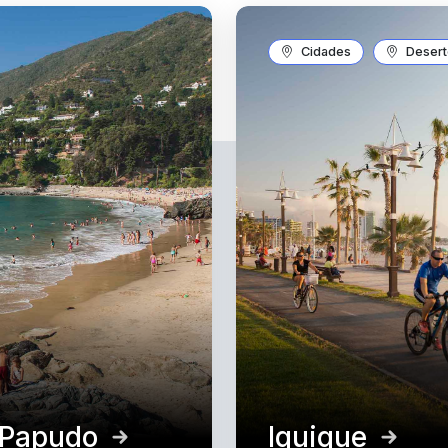
Cidades
Deserto
e Papudo
Iquique