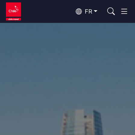
FR
Top 10 des activités populaires
Aventure et sport
Top 10 des destinations
Nature et parcs nationaux
populaires
Par zones
Désert d'Atacama et Altiplano
Désert et Altiplano, Vallées et Villages, Montagne et Neige
Santiago, Valparaíso et Vallées Viticoles
Top 10 des attractions
Villes, Montagne et Neige, Plage
Culture et patrimoine
populaires
Rapa Nui et Archipel Juan Fernández
Plage, Îles
Forêts, Lacs et Volcans