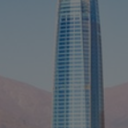
PAYSAGES
ZONES
ACTIVITÉS
Forêts, Patagonie, Montagne et Neige
INCONTOURNABLES
Patagonie et Antarctique
Observation du ciel
Patagonie, Vallées et Villages, Montagne et Neige
Par paysage
Plage
Montagne et Neige
Tourisme urbain
Vallées et Villages
Villes
Désert et Altiplano
Forêts
Îles
Routes du vin et gastronomie
PAYSAGES
ZONES
ACTIVITÉS
INCONTOURNABLES
PAYSAGES
ZONES
ACTIVITÉS
INCONTOURNABLES