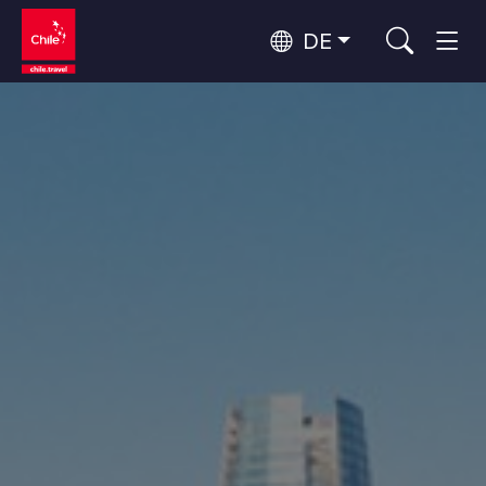
DE
Top 10 der beliebtesten
Himmelsbeobachtung
Aktivitäten
Top 10 der beliebtesten
Kultur und Kulturerbe
Reiseziele
Nach Regionen
Wälder, Seen und Vulkane
Wälder, Patagonien, Berg und Schnee
Atacama-Wüste und Altiplano
Top 10 der beliebtesten
Wüste und Altiplano, Täler und Dörfer, Berg und Schnee
Abenteuer und Sport
Attraktionen
Patagonien und Antarktis
Patagonien, Täler und Dörfer, Antarktis
Rapa Nui und Juan-Fernández-Archipel