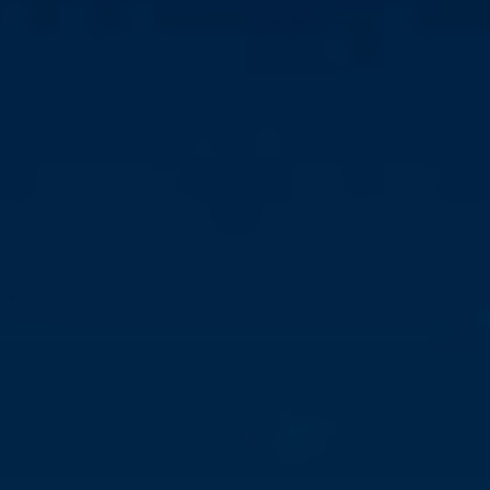
PAYSAGES
ZONES
ACTIVITÉS
Forêts, Patagonie, Montagne et Neige
INCONTOURNABLES
Patagonie et Antarctique
Observation du ciel
Patagonie, Vallées et Villages, Montagne et Neige
Par paysage
Plage
Montagne et Neige
Tourisme urbain
Vallées et Villages
Villes
Désert et Altiplano
Forêts
Îles
Routes du vin et gastronomie
PAYSAGES
ZONES
ACTIVITÉS
INCONTOURNABLES
PAYSAGES
ZONES
ACTIVITÉS
INCONTOURNABLES