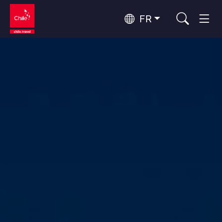
FR
Top 10 des activités populaires
Aventure et sport
Top 10 des attractions
Nature et parcs nationaux
populaires
Par zones
Désert d'Atacama et Altiplano
Désert et Altiplano, Vallées et Villages, Montagne et Neige
Santiago, Valparaíso et Vallées Viticoles
Top 10 des destinations
Villes, Montagne et Neige, Plage
Culture et patrimoine
populaires
Rapa Nui et Archipel Juan Fernández
Plage, Îles
Forêts, Lacs et Volcans