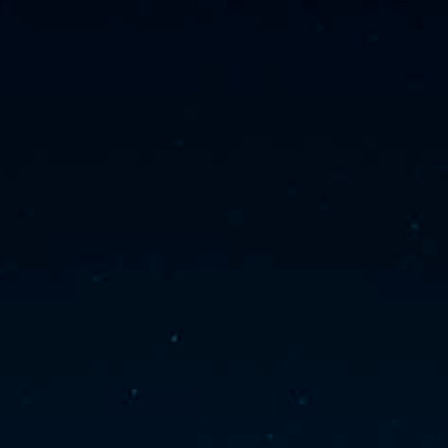
PAYSAGES
ZONES
ACTIVITÉS
Forêts, Patagonie, Montagne et Neige
INCONTOURNABLES
Patagonie et Antarctique
Observation du ciel
Patagonie, Vallées et Villages, Montagne et Neige
Par paysage
Plage
Montagne et Neige
Tourisme urbain
Vallées et Villages
Villes
Désert et Altiplano
Forêts
Îles
Routes du vin et gastronomie
PAYSAGES
ZONES
ACTIVITÉS
INCONTOURNABLES
PAYSAGES
ZONES
ACTIVITÉS
INCONTOURNABLES