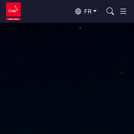
FR
Top 10 des activités populaires
Aventure et sport
Top 10 des destinations
Nature et parcs nationaux
populaires
Par zones
Désert d'Atacama et Altiplano
Désert et Altiplano, Vallées et Villages, Montagne et Neige
Santiago, Valparaíso et Vallées Viticoles
Top 10 des attractions
Villes, Montagne et Neige, Plage
Culture et patrimoine
populaires
Rapa Nui et Archipel Juan Fernández
Plage, Îles
Forêts, Lacs et Volcans