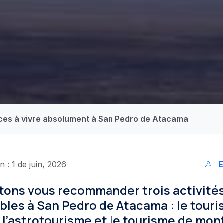
nces à vivre absolument à San Pedro de Atacama
 : 1 de juin, 2026
E
tons vous recommander trois activité
bles à San Pedro de Atacama : le tour
 l’astrotourisme et le tourisme de mon