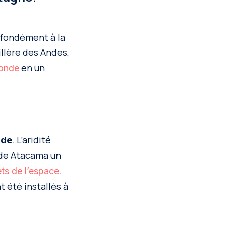
ofondément à la
illère des Andes,
en un
monde
. L’aridité
nde
o de Atacama un
.
ts de l’espace
t été installés à