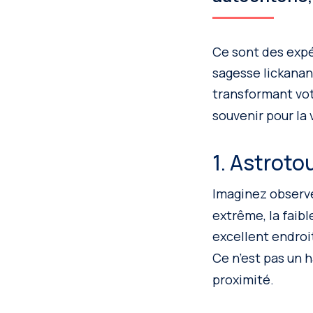
Ce sont des exp
sagesse lickanan
transformant vo
souvenir pour la 
1. Astroto
Imaginez observe
extrême, la faib
excellent endroit
Ce n’est pas un 
proximité.