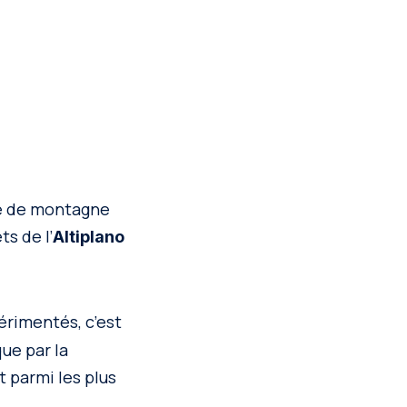
me de montagne
s de l’
Altiplano
érimentés, c’est
que par la
parmi les plus