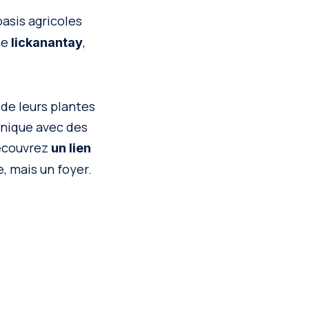
oasis agricoles
le
,
lickanantay
 de leurs plantes
unique avec des
Découvrez
un lien
e, mais un foyer.