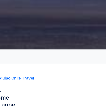
quipo Chile Travel
s
isme
tagne.