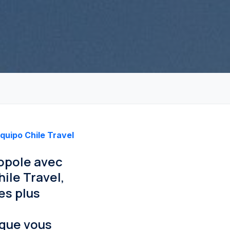
quipo Chile Travel
ropole avec
hile Travel,
es plus
 que vous