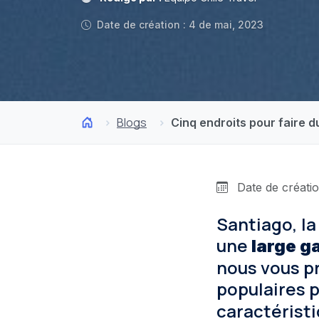
Date de création : 4 de mai, 2023
Blogs
Cinq endroits pour faire d
Date de créatio
Santiago, la
une
large 
nous vous p
populaires p
caractéristi