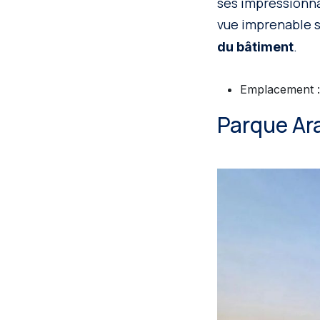
ses impressionna
vue imprenable su
.
du bâtiment
Emplacement : 
Parque Ar