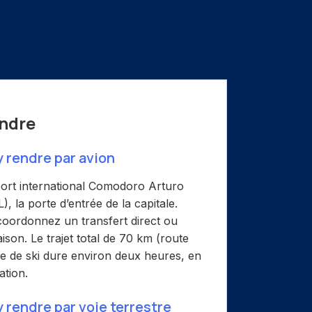
ndre
rendre par avion
oport international Comodoro Arturo
, la porte d’entrée de la capitale.
 coordonnez un transfert direct ou
ison. Le trajet total de 70 km (route
re de ski dure environ deux heures, en
ation.
rendre par voie terrestre