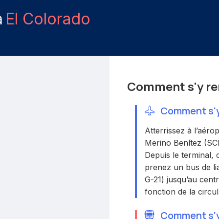
à
El Colorado
Comment s'y re
Comment s'y 
Atterrissez à l’aér
Merino Benítez (SCL)
Depuis le terminal,
prenez un bus de lia
G-21) jusqu’au cent
fonction de la circul
Comment s'y 