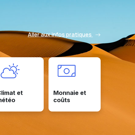
Aller aux infos pratiques
limat et
Monnaie et
météo
coûts