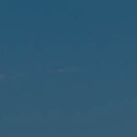
PAYSAGES
ZONES
ACTIVITÉS
Forêts, Patagonie, Montagne et Neige
INCONTOURNABLES
Patagonie et Antarctique
Observation du ciel
Patagonie, Vallées et Villages, Montagne et Neige
Par paysage
Plage
Montagne et Neige
Tourisme urbain
Vallées et Villages
Villes
Désert et Altiplano
Forêts
Îles
Routes du vin et gastronomie
PAYSAGES
ZONES
ACTIVITÉS
INCONTOURNABLES
PAYSAGES
ZONES
ACTIVITÉS
INCONTOURNABLES