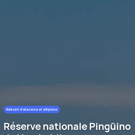
#désert d'atacama et altiplano
Réserve nationale Pingüino