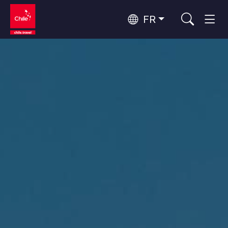
FR
Top 10 des activités populaires
Aventure et sport
Top 10 des destinations
Nature et parcs nationaux
populaires
Par zones
Désert d'Atacama et Altiplano
Désert et Altiplano, Vallées et Villages, Montagne et Neige
Santiago, Valparaíso et Vallées Viticoles
Top 10 des attractions
Villes, Montagne et Neige, Plage
Culture et patrimoine
populaires
Rapa Nui et Archipel Juan Fernández
Plage, Îles
Forêts, Lacs et Volcans