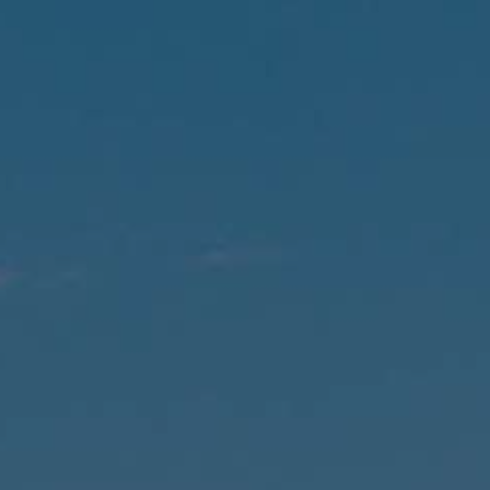
LANDSCHAFTEN
REGIONEN
AKTIVITÄTEN
Städte, Berg und Schnee, Strand
HIGHLIGHTS
Wälder, Seen und Vulkane
Weinrouten und Gastronomie
Wälder, Patagonien, Berg und Schnee
Nach Landschaft
Antarktis
Wälder
Himmelsbeobachtung
Städte
Wüste und Altiplano
Inseln
Seen und Flüsse
Berg und Schnee
Kultur und Kulturerbe
LANDSCHAFTEN
REGIONEN
AKTIVITÄTEN
HIGHLIGHTS
LANDSCHAFTEN
REGIONEN
AKTIVITÄTEN
HIGHLIGHTS