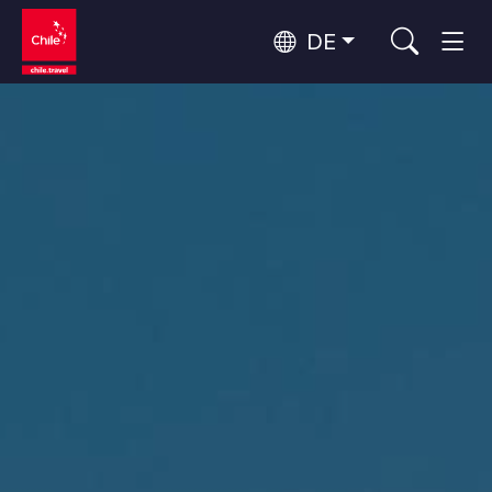
DE
Top 10 der beliebtesten
Abenteuer und Sport
Aktivitäten
Top 10 der beliebtesten
Natur und Nationalparks
Reiseziele
Nach Regionen
Atacama-Wüste und Altiplano
Wüste und Altiplano, Täler und Dörfer, Berg und Schnee
Patagonien und Antarktis
Top 10 der beliebtesten
Patagonien, Täler und Dörfer, Antarktis
Städtetourismus
Attraktionen
Rapa Nui und Juan-Fernández-Archipel
Inseln, Strand
Santiago, Valparaíso und die Weintäler