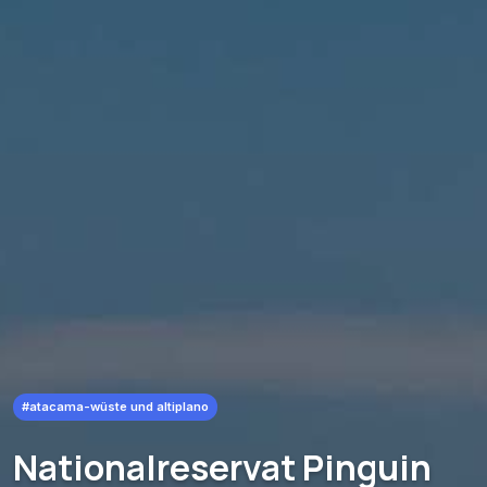
#atacama-wüste und altiplano
Nationalreservat Pinguin