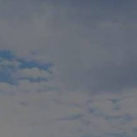
PAYSAGES
ZONES
ACTIVITÉS
Forêts, Patagonie, Montagne et Neige
INCONTOURNABLES
Patagonie et Antarctique
Routes du vin et gastronomie
Patagonie, Vallées et Villages, Montagne et Neige
Par paysage
Vallées et Villages
Villes
Aventure et sport
Désert et Altiplano
Forêts
Îles
Lacs et Rivières
Patagonie
Nature et parcs nationaux
PAYSAGES
ZONES
ACTIVITÉS
INCONTOURNABLES
PAYSAGES
ZONES
ACTIVITÉS
INCONTOURNABLES