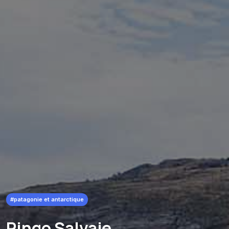
#patagonie et antarctique
Pingo Salvaje