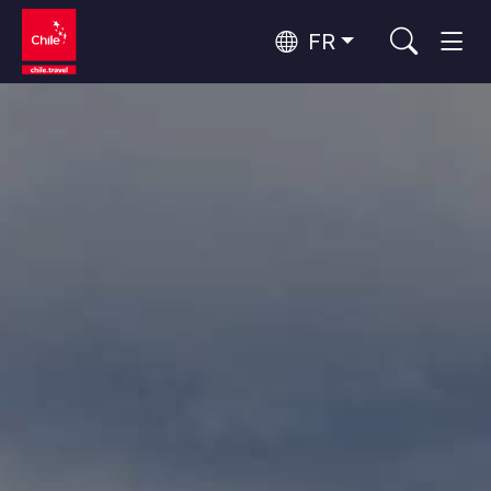
FR
Top 10 des activités populaires
Culture et patrimoine
Top 10 des destinations
Observation du ciel
populaires
Par zones
Désert d'Atacama et Altiplano
Désert et Altiplano, Vallées et Villages, Montagne et Neige
Santiago, Valparaíso et Vallées Viticoles
Top 10 des attractions
Villes, Montagne et Neige, Plage
Tourisme urbain
populaires
Rapa Nui et Archipel Juan Fernández
Plage, Îles
Forêts, Lacs et Volcans