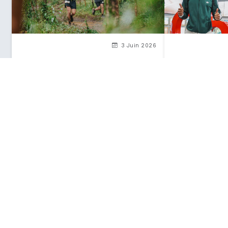
3 Juin 2026
Le calendrier des événements
Vozinha arrive a
sportifs au Chili pour le second
paysages qui a
semestre 2026
de but star de
Ce que
vous devez savoir
sur le
Chili