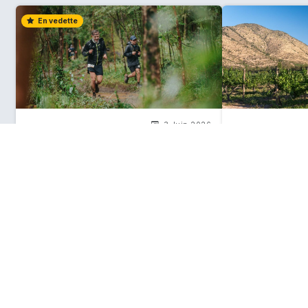
En vedette
3 Juin 2026
Le calendrier des événements
Santiago accue
sportifs au Chili pour le second
Best Vineyards
semestre 2026