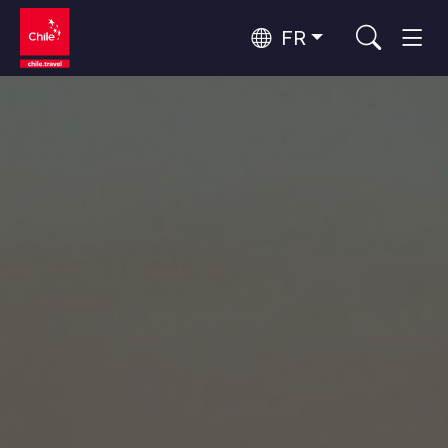
FR
Top 10 des activités populaires
Aventure et sport
Top 10 des destinations
Nature et parcs nationaux
populaires
Par zones
Désert d'Atacama et Altiplano
Désert et Altiplano, Vallées et Villages, Montagne et Neige
Santiago, Valparaíso et Vallées Viticoles
Top 10 des attractions
Villes, Montagne et Neige, Plage
Culture et patrimoine
populaires
Rapa Nui et Archipel Juan Fernández
Plage, Îles
Forêts, Lacs et Volcans