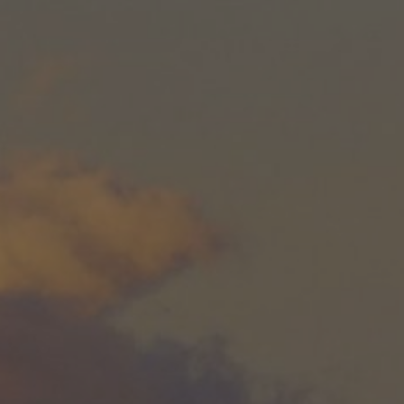
PAYSAGES
ZONES
ACTIVITÉS
Forêts, Patagonie, Montagne et Neige
INCONTOURNABLES
Patagonie et Antarctique
Observation du ciel
Patagonie, Vallées et Villages, Montagne et Neige
Par paysage
Plage
Montagne et Neige
Tourisme urbain
Vallées et Villages
Villes
Désert et Altiplano
Forêts
Îles
Routes du vin et gastronomie
PAYSAGES
ZONES
ACTIVITÉS
INCONTOURNABLES
PAYSAGES
ZONES
ACTIVITÉS
INCONTOURNABLES