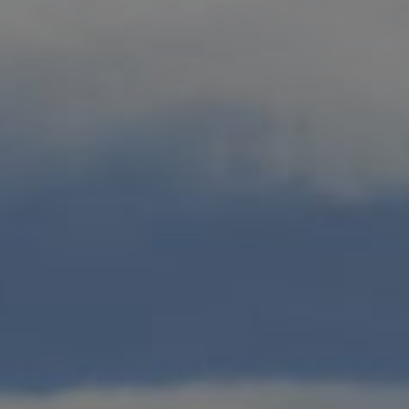
LANDSCHAFTEN
REGIONEN
AKTIVITÄTEN
Städte, Berg und Schnee, Strand
HIGHLIGHTS
Wälder, Seen und Vulkane
Weinrouten und Gastronomie
Wälder, Patagonien, Berg und Schnee
Nach Landschaft
Antarktis
Wälder
Himmelsbeobachtung
Städte
Wüste und Altiplano
Inseln
Seen und Flüsse
Berg und Schnee
Kultur und Kulturerbe
LANDSCHAFTEN
REGIONEN
AKTIVITÄTEN
HIGHLIGHTS
LANDSCHAFTEN
REGIONEN
AKTIVITÄTEN
HIGHLIGHTS