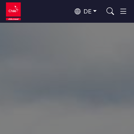
DE
Top 10 der beliebtesten
Abenteuer und Sport
Aktivitäten
Top 10 der beliebtesten
Natur und Nationalparks
Attraktionen
Nach Regionen
Atacama-Wüste und Altiplano
Wüste und Altiplano, Täler und Dörfer, Berg und Schnee
Patagonien und Antarktis
Top 10 der beliebtesten
Patagonien, Täler und Dörfer, Antarktis
Städtetourismus
Reiseziele
Rapa Nui und Juan-Fernández-Archipel
Inseln, Strand
Santiago, Valparaíso und die Weintäler