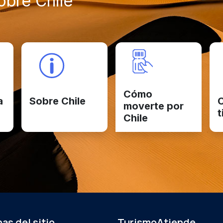
bre Chile
Cómo
a
Sobre Chile
C
moverte por
t
Chile
as del sitio
TurismoAtiende