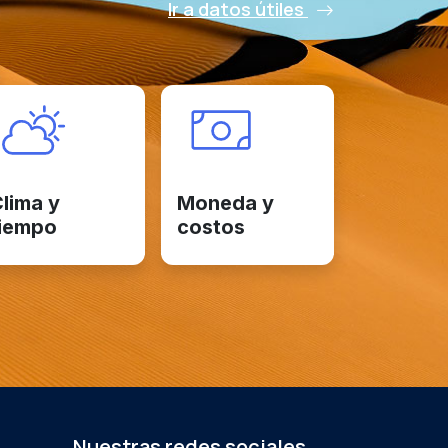
Ir a datos útiles
lima y
Moneda y
iempo
costos
Nuestras redes sociales