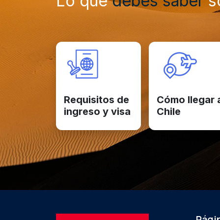
Lo que
debes saber
so
Requisitos de
Cómo llegar 
ingreso y visa
Chile
Págin