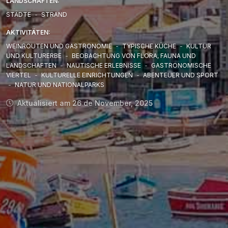
LANDSCHAFTEN:
STÄDTE
-
STRAND
AKTIVITÄTEN:
WEINROUTEN UND GASTRONOMIE
-
TYPISCHE KÜCHE
-
KULTUR
UND KULTURERBE
-
BEOBACHTUNG VON FLORA, FAUNA UND
LANDSCHAFTEN
-
NAUTISCHE ERLEBNISSE
-
GASTRONOMISCHE
VIERTEL
-
KULTURELLE EINRICHTUNGEN
-
ABENTEUER UND SPORT
-
NATUR UND NATIONALPARKS
Aktualisiert am 26 de November, 2025