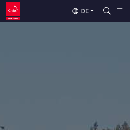
DE
Top 10 der beliebtesten
Abenteuer und Sport
Aktivitäten
Top 10 der beliebtesten
Natur und Nationalparks
Reiseziele
Nach Regionen
Atacama-Wüste und Altiplano
Wüste und Altiplano, Täler und Dörfer, Berg und Schnee
Patagonien und Antarktis
Top 10 der beliebtesten
Patagonien, Täler und Dörfer, Antarktis
Städtetourismus
Attraktionen
Rapa Nui und Juan-Fernández-Archipel
Inseln, Strand
Santiago, Valparaíso und die Weintäler