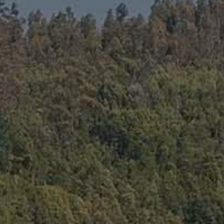
LANDSCHAFTEN
REGIONEN
AKTIVITÄTEN
Städte, Berg und Schnee, Strand
HIGHLIGHTS
Wälder, Seen und Vulkane
Weinrouten und Gastronomie
Wälder, Patagonien, Berg und Schnee
Nach Landschaft
Antarktis
Wälder
Himmelsbeobachtung
Städte
Wüste und Altiplano
Inseln
Seen und Flüsse
Berg und Schnee
Kultur und Kulturerbe
LANDSCHAFTEN
REGIONEN
AKTIVITÄTEN
HIGHLIGHTS
LANDSCHAFTEN
REGIONEN
AKTIVITÄTEN
HIGHLIGHTS