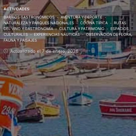
ACTIVIDADES:
BARRIOS GASTRONÓMICOS
-
AVENTURA Y DEPORTE
-
NATURALEZA Y PARQUES NACIONALES
-
COCINA TÍPICA
-
RUTAS
DEL VINO Y GASTRONOMÍA
-
CULTURA Y PATRIMONIO
-
ESPACIOS
CULTURALES
-
EXPERIENCIAS NÁUTICAS
-
OBSERVACIÓN DE FLORA,
FAUNA Y PAISAJES
Actualizado el 7 de enero, 2026