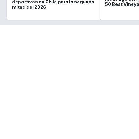
deportivos en Chile para la segunda
50 Best Viney
mitad del 2026
Lo que
debes saber
sobre Chile
Requisitos de ingreso y visa