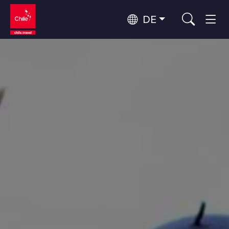
DE
Top 10 der beliebtesten
Himmelsbeobachtung
Aktivitäten
Top 10 der beliebtesten
Kultur und Kulturerbe
Reiseziele
Nach Regionen
Wälder, Seen und Vulkane
Wälder, Patagonien, Berg und Schnee
Atacama-Wüste und Altiplano
Top 10 der beliebtesten
Wüste und Altiplano, Täler und Dörfer, Berg und Schnee
Abenteuer und Sport
Attraktionen
Patagonien und Antarktis
Patagonien, Täler und Dörfer, Antarktis
Rapa Nui und Juan-Fernández-Archipel