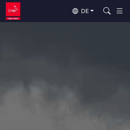
DE
Top 10 der beliebtesten
Himmelsbeobachtung
Aktivitäten
Top 10 der beliebtesten
Kultur und Kulturerbe
Reiseziele
Nach Regionen
Wälder, Seen und Vulkane
Wälder, Patagonien, Berg und Schnee
Atacama-Wüste und Altiplano
Top 10 der beliebtesten
Wüste und Altiplano, Täler und Dörfer, Berg und Schnee
Abenteuer und Sport
Attraktionen
Patagonien und Antarktis
Patagonien, Täler und Dörfer, Antarktis
Rapa Nui und Juan-Fernández-Archipel