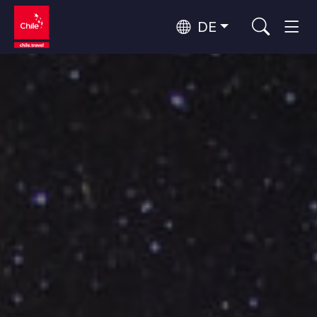
DE
Top 10 der beliebtesten
Himmelsbeobachtung
Aktivitäten
Top 10 der beliebtesten
Kultur und Kulturerbe
Reiseziele
Nach Regionen
Wälder, Seen und Vulkane
Wälder, Patagonien, Berg und Schnee
Atacama-Wüste und Altiplano
Top 10 der beliebtesten
Wüste und Altiplano, Täler und Dörfer, Berg und Schnee
Abenteuer und Sport
Attraktionen
Patagonien und Antarktis
Patagonien, Täler und Dörfer, Antarktis
Rapa Nui und Juan-Fernández-Archipel