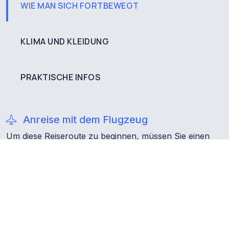
WIE MAN SICH FORTBEWEGT
KLIMA UND KLEIDUNG
PRAKTISCHE INFOS
Anreise mit dem Flugzeug
Um diese Reiseroute zu beginnen, müssen Sie einen
Flug vom Flughafen Santiago zum Flughafen La Florida
in La Serena nehmen. Von dort aus können Sie ein Taxi
oder einen Transfer zu Ihrer Unterkunft nehmen,
entweder in dieser Stadt oder im Elqui-Tal, um Ihr
Abenteuer zu beginnen.